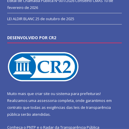
Edital de Chamada Pública N°001/2026 Conselho CMAS
10 de
fevereiro de 2026
LEI ALDIR BLANC
25 de outubro de 2025
DESENVOLVIDO POR CR2
Muito mais que
criar site
ou
sistema para prefeituras
!
Realizamos uma
assessoria
completa, onde garantimos em
contrato que todas as exigências das
leis de transparência
pública
serão atendidas.
Conheça o
PNTP
e o
Radar da Transparência Pública