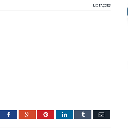
LICITAÇÕES
tter
Facebook
Google+
Pinterest
LinkedIn
Tumblr
Email