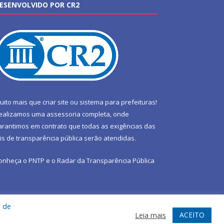
ESENVOLVIDO POR CR2
uito mais que
criar site
ou
sistema para prefeituras
!
ealizamos uma
assessoria
completa, onde
arantimos em contrato que todas as exigências das
eis de transparência pública
serão atendidas.
onheça o
PNTP
e o
Radar da Transparência Pública
a de
te
Acessar Área Administrativa
Acessar Webmail
ACEITO
Leia mais