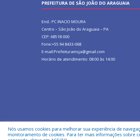
PREFEITURA DE SÃO JOÃO DO ARAGUAIA
End.: PC INACIO MOURA
Centro – São João do Araguaia – PA
CEP: 68518-000
Fone:+55 94 8433-068
E-mail:Prefeituramsja@gmail.com
Horário de atendimento: 08:00 às 14:00
Nós usamos cookies para melhorar sua experiência de navegação
Todos os direitos reservados a Prefeitura Municipa
monitoramento de cookies. Para ter mais informações sobre como