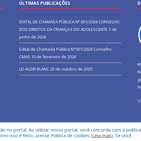
ÚLTIMAS PUBLICAÇÕES
D
EDITAL DE CHAMADA PÚBLICA Nº 001/2026 CONSELHO
DOS DIREITOS DA CRIANÇA E DO ADOLESCENTE
3 de
junho de 2026
Edital de Chamada Pública N°001/2026 Conselho
CMAS
10 de fevereiro de 2026
M
LEI ALDIR BLANC
25 de outubro de 2025
R
g
l
C
 no portal. Ao utilizar nosso portal, você concorda com a polític
l de São João do Araguaia.
Mapa do Si
 isso é feito, acesse Política de cookies (
Leia mais
). Se você