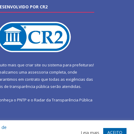
ESENVOLVIDO POR CR2
uito mais que
criar site
ou
sistema para prefeituras
!
ealizamos uma
assessoria
completa, onde
arantimos em contrato que todas as exigências das
eis de transparência pública
serão atendidas.
onheça o
PNTP
e o
Radar da Transparência Pública
a de
te
Acessar Área Administrativa
Acessar Webmail
ACEITO
Leia mais