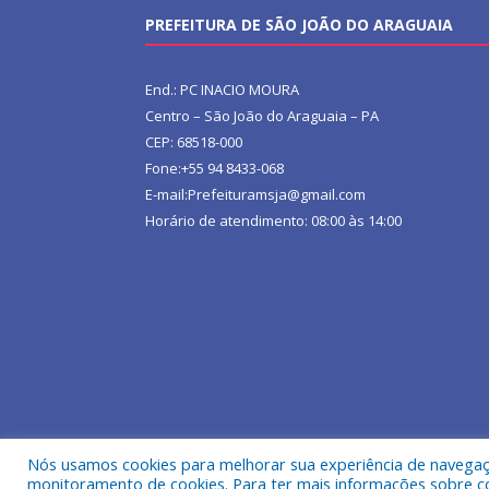
PREFEITURA DE SÃO JOÃO DO ARAGUAIA
End.: PC INACIO MOURA
Centro – São João do Araguaia – PA
CEP: 68518-000
Fone:+55 94 8433-068
E-mail:Prefeituramsja@gmail.com
Horário de atendimento: 08:00 às 14:00
Nós usamos cookies para melhorar sua experiência de navegação
Todos os direitos reservados a Prefeitura Municipa
monitoramento de cookies. Para ter mais informações sobre como