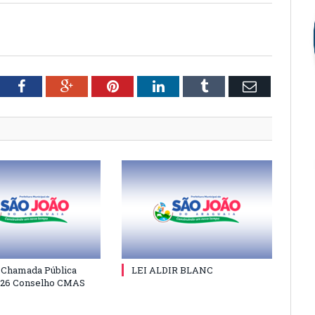
tter
Facebook
Google+
Pinterest
LinkedIn
Tumblr
Email
e Chamada Pública
LEI ALDIR BLANC
026 Conselho CMAS