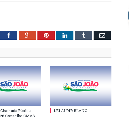
tter
Facebook
Google+
Pinterest
LinkedIn
Tumblr
Email
e Chamada Pública
LEI ALDIR BLANC
026 Conselho CMAS