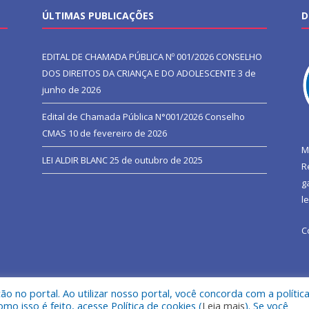
ÚLTIMAS PUBLICAÇÕES
D
EDITAL DE CHAMADA PÚBLICA Nº 001/2026 CONSELHO
DOS DIREITOS DA CRIANÇA E DO ADOLESCENTE
3 de
junho de 2026
Edital de Chamada Pública N°001/2026 Conselho
CMAS
10 de fevereiro de 2026
M
LEI ALDIR BLANC
25 de outubro de 2025
R
g
l
C
 no portal. Ao utilizar nosso portal, você concorda com a polític
l de São João do Araguaia.
Mapa do Si
 isso é feito, acesse Política de cookies (
Leia mais
). Se você