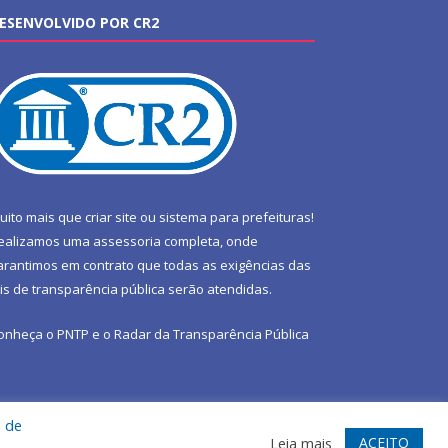
ESENVOLVIDO POR CR2
uito mais que
criar site
ou
sistema para prefeituras
!
ealizamos uma
assessoria
completa, onde
arantimos em contrato que todas as exigências das
eis de transparência pública
serão atendidas.
onheça o
PNTP
e o
Radar da Transparência Pública
a de
te
Acessar Área Administrativa
Acessar Webmail
ACEITO
Leia mais