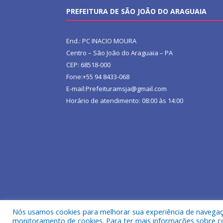
PREFEITURA DE SÃO JOÃO DO ARAGUAIA
End.: PC INACIO MOURA
Centro – São João do Araguaia – PA
CEP: 68518-000
Fone:+55 94 8433-068
E-mail:Prefeituramsja@gmail.com
Horário de atendimento: 08:00 às 14:00
Nós usamos cookies para melhorar sua experiência de navegação
Todos os direitos reservados a Prefeitura Municipa
monitoramento de cookies. Para ter mais informações sobre como