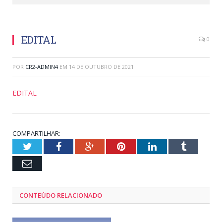
EDITAL
0
POR
CR2-ADMIN4
EM
14 DE OUTUBRO DE 2021
EDITAL
COMPARTILHAR:
Twitter
Facebook
Google+
Pinterest
LinkedIn
Tumblr
Email
CONTEÚDO RELACIONADO