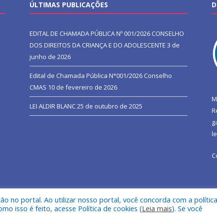
ÚLTIMAS PUBLICAÇÕES
D
EDITAL DE CHAMADA PÚBLICA Nº 001/2026 CONSELHO
DOS DIREITOS DA CRIANÇA E DO ADOLESCENTE
3 de
junho de 2026
Edital de Chamada Pública N°001/2026 Conselho
CMAS
10 de fevereiro de 2026
M
LEI ALDIR BLANC
25 de outubro de 2025
R
g
l
C
 no portal. Ao utilizar nosso portal, você concorda com a polític
l de São João do Araguaia.
Mapa do Si
 isso é feito, acesse Política de cookies (
Leia mais
). Se você