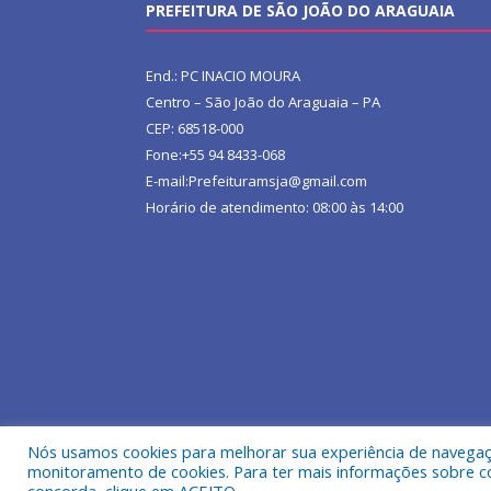
PREFEITURA DE SÃO JOÃO DO ARAGUAIA
End.: PC INACIO MOURA
Centro – São João do Araguaia – PA
CEP: 68518-000
Fone:+55 94 8433-068
E-mail:Prefeituramsja@gmail.com
Horário de atendimento: 08:00 às 14:00
Nós usamos cookies para melhorar sua experiência de navegação
Todos os direitos reservados a Prefeitura Municipa
monitoramento de cookies. Para ter mais informações sobre como