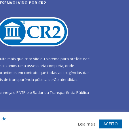
ESENVOLVIDO POR CR2
uito mais que
criar site
ou
sistema para prefeituras
!
ealizamos uma
assessoria
completa, onde
arantimos em contrato que todas as exigências das
eis de transparência pública
serão atendidas.
onheça o
PNTP
e o
Radar da Transparência Pública
a de
te
Acessar Área Administrativa
Acessar Webmail
ACEITO
Leia mais