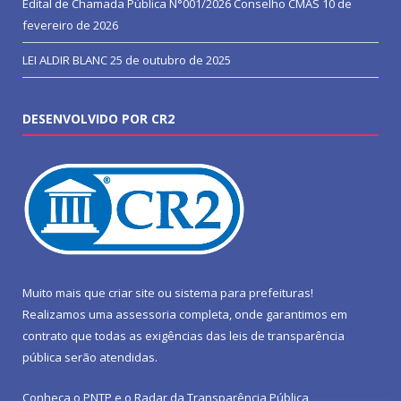
Edital de Chamada Pública N°001/2026 Conselho CMAS
10 de
fevereiro de 2026
LEI ALDIR BLANC
25 de outubro de 2025
DESENVOLVIDO POR CR2
Muito mais que
criar site
ou
sistema para prefeituras
!
Realizamos uma
assessoria
completa, onde garantimos em
contrato que todas as exigências das
leis de transparência
pública
serão atendidas.
Conheça o
PNTP
e o
Radar da Transparência Pública