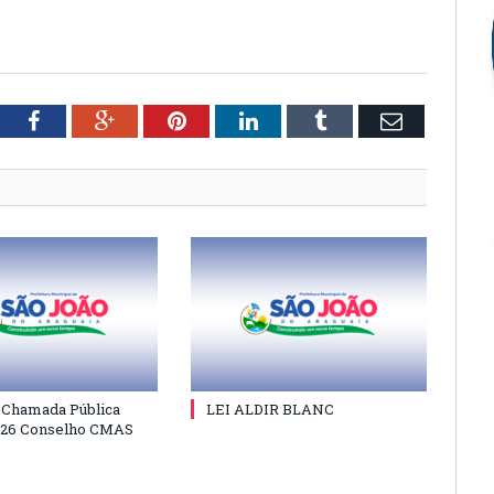
tter
Facebook
Google+
Pinterest
LinkedIn
Tumblr
Email
e Chamada Pública
LEI ALDIR BLANC
026 Conselho CMAS