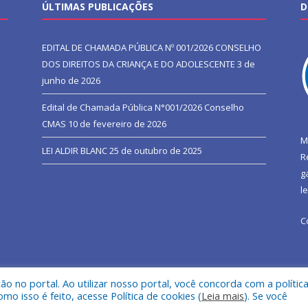
ÚLTIMAS PUBLICAÇÕES
D
EDITAL DE CHAMADA PÚBLICA Nº 001/2026 CONSELHO
DOS DIREITOS DA CRIANÇA E DO ADOLESCENTE
3 de
junho de 2026
Edital de Chamada Pública N°001/2026 Conselho
CMAS
10 de fevereiro de 2026
M
LEI ALDIR BLANC
25 de outubro de 2025
R
g
l
C
 no portal. Ao utilizar nosso portal, você concorda com a polític
l de São João do Araguaia.
Mapa do Si
 isso é feito, acesse Política de cookies (
Leia mais
). Se você