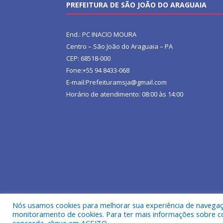
PREFEITURA DE SÃO JOÃO DO ARAGUAIA
End.: PC INACIO MOURA
Centro – São João do Araguaia – PA
CEP: 68518-000
Fone:+55 94 8433-068
E-mail:Prefeituramsja@gmail.com
Horário de atendimento: 08:00 às 14:00
Nós usamos cookies para melhorar sua experiência de navegação
Todos os direitos reservados a Prefeitura Municipa
monitoramento de cookies. Para ter mais informações sobre como