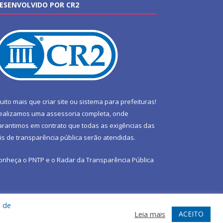
ESENVOLVIDO POR CR2
uito mais que
criar site
ou
sistema para prefeituras
!
ealizamos uma
assessoria
completa, onde
arantimos em contrato que todas as exigências das
eis de transparência pública
serão atendidas.
onheça o
PNTP
e o
Radar da Transparência Pública
a de
te
Acessar Área Administrativa
Acessar Webmail
ACEITO
Leia mais