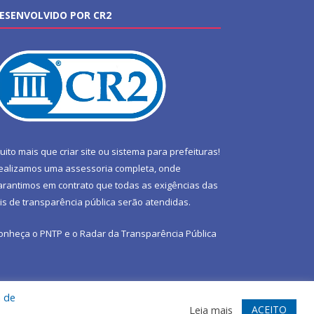
ESENVOLVIDO POR CR2
uito mais que
criar site
ou
sistema para prefeituras
!
ealizamos uma
assessoria
completa, onde
arantimos em contrato que todas as exigências das
eis de transparência pública
serão atendidas.
onheça o
PNTP
e o
Radar da Transparência Pública
a de
te
Acessar Área Administrativa
Acessar Webmail
ACEITO
Leia mais