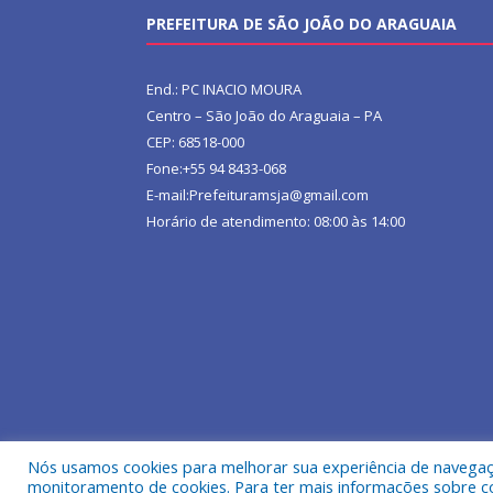
PREFEITURA DE SÃO JOÃO DO ARAGUAIA
End.: PC INACIO MOURA
Centro – São João do Araguaia – PA
CEP: 68518-000
Fone:+55 94 8433-068
E-mail:Prefeituramsja@gmail.com
Horário de atendimento: 08:00 às 14:00
Nós usamos cookies para melhorar sua experiência de navegação
Todos os direitos reservados a Prefeitura Municipa
monitoramento de cookies. Para ter mais informações sobre como