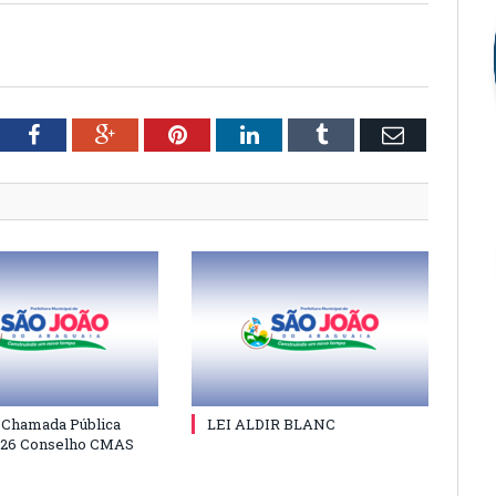
tter
Facebook
Google+
Pinterest
LinkedIn
Tumblr
Email
e Chamada Pública
LEI ALDIR BLANC
026 Conselho CMAS