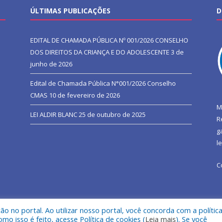
ÚLTIMAS PUBLICAÇÕES
D
EDITAL DE CHAMADA PÚBLICA Nº 001/2026 CONSELHO
DOS DIREITOS DA CRIANÇA E DO ADOLESCENTE
3 de
junho de 2026
Edital de Chamada Pública N°001/2026 Conselho
CMAS
10 de fevereiro de 2026
M
LEI ALDIR BLANC
25 de outubro de 2025
R
g
l
C
 no portal. Ao utilizar nosso portal, você concorda com a polític
l de São João do Araguaia.
Mapa do Si
 isso é feito, acesse Política de cookies (
Leia mais
). Se você