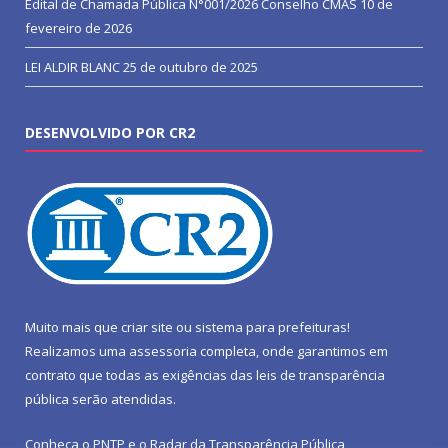
Edital de Chamada Pública N°001/2026 Conselho CMAS
10 de
fevereiro de 2026
LEI ALDIR BLANC
25 de outubro de 2025
DESENVOLVIDO POR CR2
Muito mais que
criar site
ou
sistema para prefeituras
!
Realizamos uma
assessoria
completa, onde garantimos em
contrato que todas as exigências das
leis de transparência
pública
serão atendidas.
Conheça o
PNTP
e o
Radar da Transparência Pública