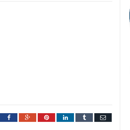
tter
Facebook
Google+
Pinterest
LinkedIn
Tumblr
Email