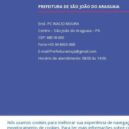
PREFEITURA DE SÃO JOÃO DO ARAGUAIA
End.: PC INACIO MOURA
Centro – São João do Araguaia – PA
CEP: 68518-000
Fone:+55 94 8433-068
E-mail:Prefeituramsja@gmail.com
Horário de atendimento: 08:00 às 14:00
Nós usamos cookies para melhorar sua experiência de navegação
Todos os direitos reservados a Prefeitura Municipa
monitoramento de cookies. Para ter mais informações sobre como