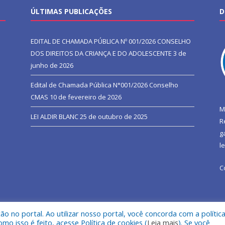
ÚLTIMAS PUBLICAÇÕES
D
EDITAL DE CHAMADA PÚBLICA Nº 001/2026 CONSELHO
DOS DIREITOS DA CRIANÇA E DO ADOLESCENTE
3 de
junho de 2026
Edital de Chamada Pública N°001/2026 Conselho
CMAS
10 de fevereiro de 2026
M
LEI ALDIR BLANC
25 de outubro de 2025
R
g
l
C
 no portal. Ao utilizar nosso portal, você concorda com a polític
l de São João do Araguaia.
Mapa do Si
 isso é feito, acesse Política de cookies (
Leia mais
). Se você