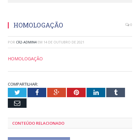
HOMOLOGAÇÃO
0
POR
CR2-ADMIN4
EM
14 DE OUTUBRO DE 2021
HOMOLOGAÇÃO
COMPARTILHAR:
Twitter
Facebook
Google+
Pinterest
LinkedIn
Tumblr
Email
CONTEÚDO RELACIONADO