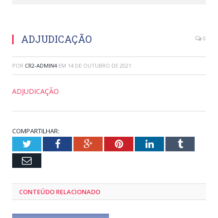
ADJUDICAÇÃO
0
POR
CR2-ADMIN4
EM
14 DE OUTUBRO DE 2021
ADJUDICAÇÃO
COMPARTILHAR:
Twitter
Facebook
Google+
Pinterest
LinkedIn
Tumblr
Email
CONTEÚDO RELACIONADO