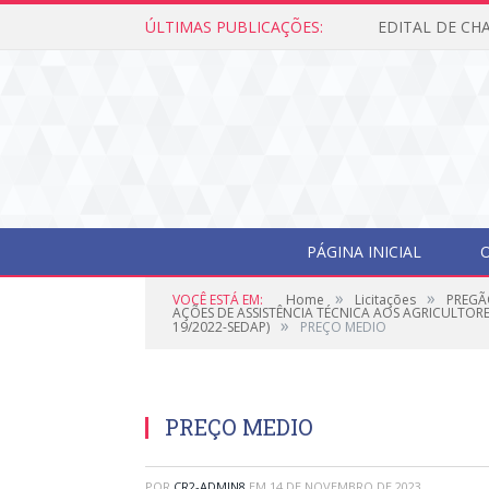
ÚLTIMAS PUBLICAÇÕES:
PÁGINA INICIAL
O
»
»
VOCÊ ESTÁ EM:
Home
Licitações
PREGÃ
AÇÕES DE ASSISTÊNCIA TÉCNICA AOS AGRICULTOR
»
19/2022-SEDAP)
PREÇO MEDIO
PREÇO MEDIO
POR
CR2-ADMIN8
EM
14 DE NOVEMBRO DE 2023