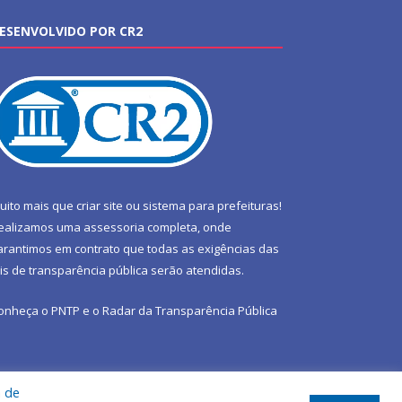
ESENVOLVIDO POR CR2
uito mais que
criar site
ou
sistema para prefeituras
!
ealizamos uma
assessoria
completa, onde
arantimos em contrato que todas as exigências das
eis de transparência pública
serão atendidas.
onheça o
PNTP
e o
Radar da Transparência Pública
a de