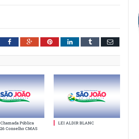
tter
Facebook
Google+
Pinterest
LinkedIn
Tumblr
Email
e Chamada Pública
LEI ALDIR BLANC
026 Conselho CMAS