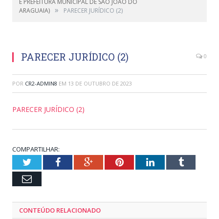
E PREFEITURA MUNICIPAL DE SÃO JOÃO DO
»
ARAGUAIA)
PARECER JURÍDICO (2)
PARECER JURÍDICO (2)
0
POR
CR2-ADMIN8
EM
13 DE OUTUBRO DE 2023
PARECER JURÍDICO (2)
COMPARTILHAR:
Twitter
Facebook
Google+
Pinterest
LinkedIn
Tumblr
Email
CONTEÚDO RELACIONADO