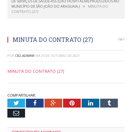
DE SERVIÇOS DE SAÚDE-RSS (LIXO HOSPITALAR) PRODUZIDOS NO
»
MUNICÍPIO DE SÃO JOÃO DO ARAGUAIA.)
MINUTA DO
CONTRATO (27)
MINUTA DO CONTRATO (27)
0
POR
CR2-ADMIN9
EM
25 DE OUTUBRO DE 2023
MINUTA DO CONTRATO (27)
COMPARTILHAR:
Twitter
Facebook
Google+
Pinterest
LinkedIn
Tumblr
Email