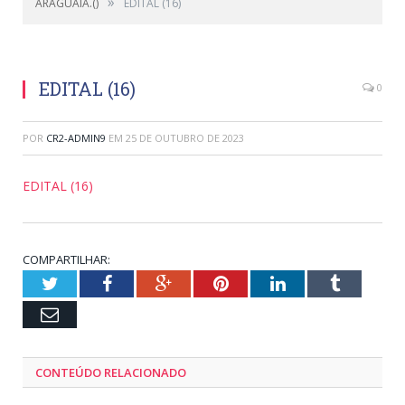
»
ARAGUAIA.()
EDITAL (16)
EDITAL (16)
0
POR
CR2-ADMIN9
EM
25 DE OUTUBRO DE 2023
EDITAL (16)
COMPARTILHAR:
Twitter
Facebook
Google+
Pinterest
LinkedIn
Tumblr
Email
CONTEÚDO RELACIONADO