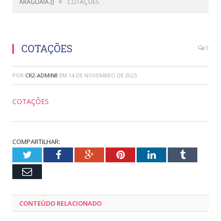
»
ARAGUAIA.()
COTAÇÕES
COTAÇÕES
0
POR
CR2-ADMIN8
EM
14 DE NOVEMBRO DE 2023
COTAÇÕES
COMPARTILHAR:
Twitter
Facebook
Google+
Pinterest
LinkedIn
Tumblr
Email
CONTEÚDO RELACIONADO