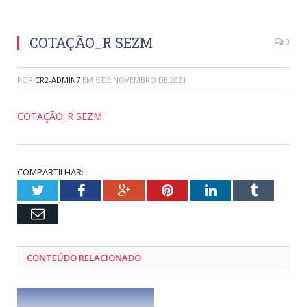
COTAÇÃO_R SEZM
0
POR
CR2-ADMIN7
EM
5 DE NOVEMBRO DE 2021
COTAÇÃO_R SEZM
COMPARTILHAR:
Twitter
Facebook
Google+
Pinterest
LinkedIn
Tumblr
Email
CONTEÚDO RELACIONADO