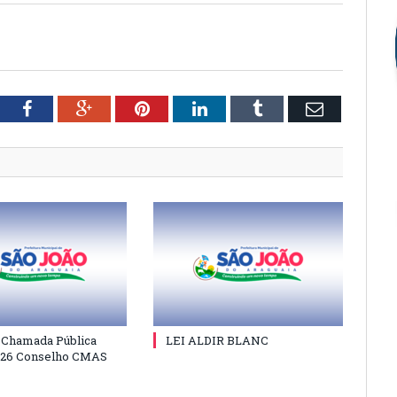
tter
Facebook
Google+
Pinterest
LinkedIn
Tumblr
Email
e Chamada Pública
LEI ALDIR BLANC
026 Conselho CMAS