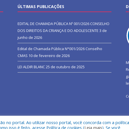
ÚLTIMAS PUBLICAÇÕES
D
EDITAL DE CHAMADA PÚBLICA Nº 001/2026 CONSELHO
DOS DIREITOS DA CRIANÇA E DO ADOLESCENTE
3 de
junho de 2026
Edital de Chamada Pública N°001/2026 Conselho
CMAS
10 de fevereiro de 2026
M
LEI ALDIR BLANC
25 de outubro de 2025
R
g
l
C
 no portal. Ao utilizar nosso portal, você concorda com a polític
l de São João do Araguaia.
Mapa do Si
 isso é feito, acesse Política de cookies (
Leia mais
). Se você