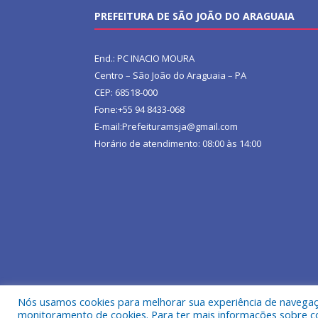
PREFEITURA DE SÃO JOÃO DO ARAGUAIA
End.: PC INACIO MOURA
Centro – São João do Araguaia – PA
CEP: 68518-000
Fone:+55 94 8433-068
E-mail:Prefeituramsja@gmail.com
Horário de atendimento: 08:00 às 14:00
Nós usamos cookies para melhorar sua experiência de navegação
Todos os direitos reservados a Prefeitura Municipa
monitoramento de cookies. Para ter mais informações sobre como