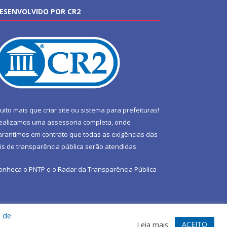
ESENVOLVIDO POR CR2
uito mais que
criar site
ou
sistema para prefeituras
!
ealizamos uma
assessoria
completa, onde
arantimos em contrato que todas as exigências das
eis de transparência pública
serão atendidas.
onheça o
PNTP
e o
Radar da Transparência Pública
a de
te
Acessar Área Administrativa
Acessar Webmail
ACEITO
Leia mais