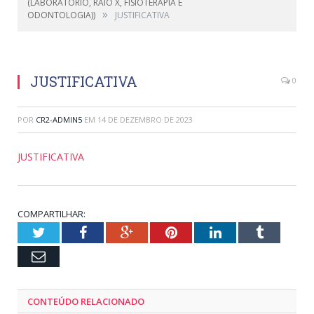
(LABORATÓRIO, RAIO X, FISIOTERAPIA E
»
ODONTOLOGIA))
JUSTIFICATIVA
JUSTIFICATIVA
0
POR
CR2-ADMIN5
EM
14 DE DEZEMBRO DE 2023
JUSTIFICATIVA
COMPARTILHAR:
Twitter
Facebook
Google+
Pinterest
LinkedIn
Tumblr
Email
CONTEÚDO RELACIONADO