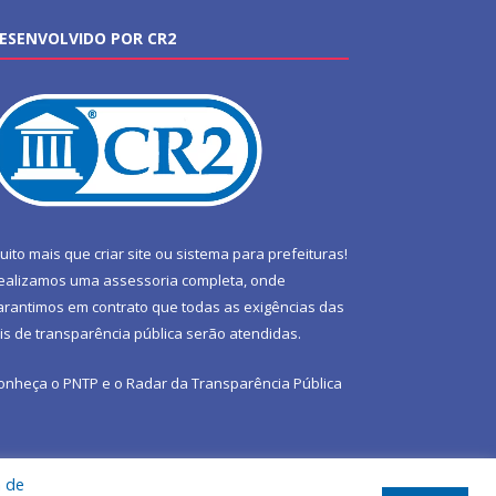
ESENVOLVIDO POR CR2
uito mais que
criar site
ou
sistema para prefeituras
!
ealizamos uma
assessoria
completa, onde
arantimos em contrato que todas as exigências das
eis de transparência pública
serão atendidas.
onheça o
PNTP
e o
Radar da Transparência Pública
a de