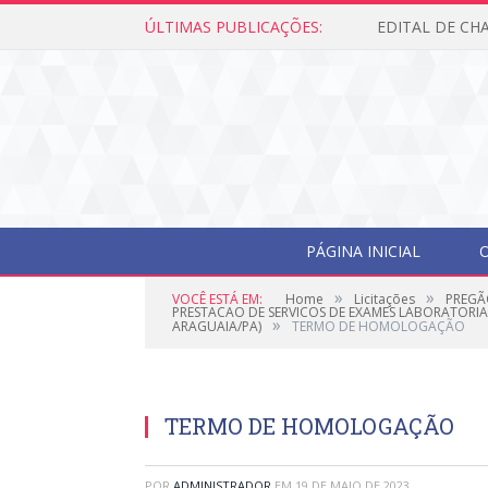
ÚLTIMAS PUBLICAÇÕES:
PÁGINA INICIAL
O
»
»
VOCÊ ESTÁ EM:
Home
Licitações
PREGÃ
PRESTACAO DE SERVICOS DE EXAMES LABORATORIAI
»
ARAGUAIA/PA)
TERMO DE HOMOLOGAÇÃO
TERMO DE HOMOLOGAÇÃO
POR
ADMINISTRADOR
EM
19 DE MAIO DE 2023