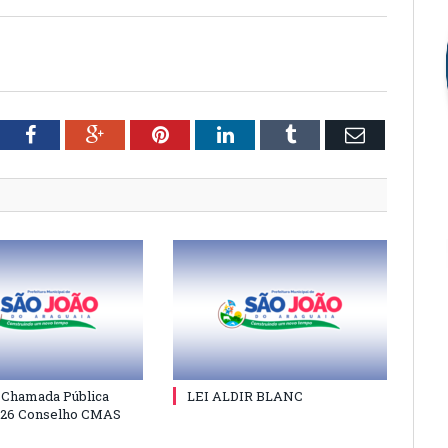
tter
Facebook
Google+
Pinterest
LinkedIn
Tumblr
Email
e Chamada Pública
LEI ALDIR BLANC
026 Conselho CMAS