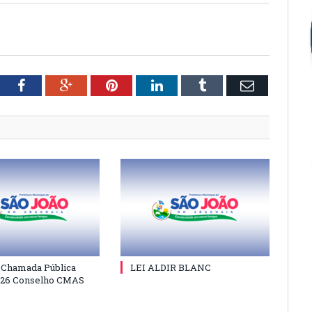
tter
Facebook
Google+
Pinterest
LinkedIn
Tumblr
Email
e Chamada Pública
LEI ALDIR BLANC
026 Conselho CMAS