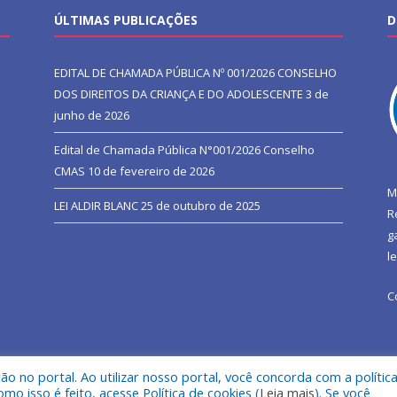
ÚLTIMAS PUBLICAÇÕES
D
EDITAL DE CHAMADA PÚBLICA Nº 001/2026 CONSELHO
DOS DIREITOS DA CRIANÇA E DO ADOLESCENTE
3 de
junho de 2026
Edital de Chamada Pública N°001/2026 Conselho
CMAS
10 de fevereiro de 2026
M
LEI ALDIR BLANC
25 de outubro de 2025
R
g
l
C
 no portal. Ao utilizar nosso portal, você concorda com a polític
l de São João do Araguaia.
Mapa do Si
 isso é feito, acesse Política de cookies (
Leia mais
). Se você