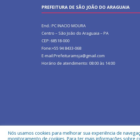
PREFEITURA DE SÃO JOÃO DO ARAGUAIA
End.: PC INACIO MOURA
Centro – São João do Araguaia – PA
CEP: 68518-000
Fone:+55 94 8433-068
E-mail:Prefeituramsja@gmail.com
Horário de atendimento: 08:00 às 14:00
Nós usamos cookies para melhorar sua experiência de navegação
Todos os direitos reservados a Prefeitura Municipa
monitoramento de cookies. Para ter mais informações sobre como