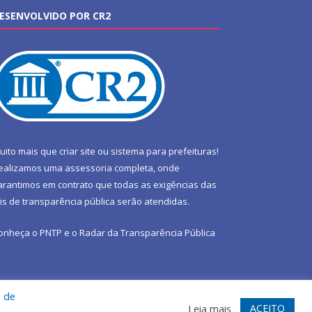
ESENVOLVIDO POR CR2
uito mais que
criar site
ou
sistema para prefeituras
!
ealizamos uma
assessoria
completa, onde
arantimos em contrato que todas as exigências das
eis de transparência pública
serão atendidas.
onheça o
PNTP
e o
Radar da Transparência Pública
a de
te
Acessar Área Administrativa
Acessar Webmail
ACEITO
Leia mais