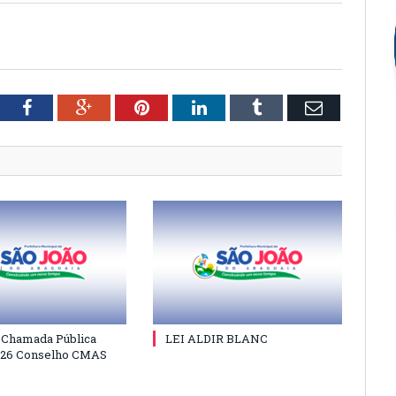
tter
Facebook
Google+
Pinterest
LinkedIn
Tumblr
Email
e Chamada Pública
LEI ALDIR BLANC
026 Conselho CMAS