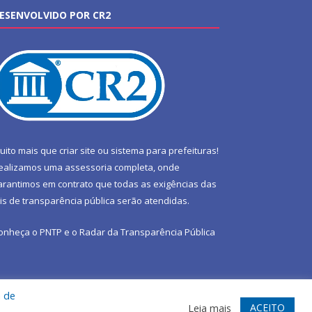
ESENVOLVIDO POR CR2
uito mais que
criar site
ou
sistema para prefeituras
!
ealizamos uma
assessoria
completa, onde
arantimos em contrato que todas as exigências das
eis de transparência pública
serão atendidas.
onheça o
PNTP
e o
Radar da Transparência Pública
a de
te
Acessar Área Administrativa
Acessar Webmail
ACEITO
Leia mais