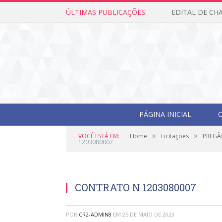
ÚLTIMAS PUBLICAÇÕES:
PÁGINA INICIAL
O
»
»
VOCÊ ESTÁ EM:
Home
Licitações
PREGÃO
1203080007
CONTRATO N 1203080007
POR
CR2-ADMIN8
EM
25 DE MAIO DE 2023