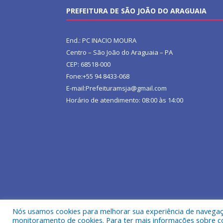
PREFEITURA DE SÃO JOÃO DO ARAGUAIA
End.: PC INACIO MOURA
Centro – São João do Araguaia – PA
CEP: 68518-000
Fone:+55 94 8433-068
E-mail:Prefeituramsja@gmail.com
Horário de atendimento: 08:00 às 14:00
Nós usamos cookies para melhorar sua experiência de navegação
Todos os direitos reservados a Prefeitura Municipa
monitoramento de cookies. Para ter mais informações sobre como