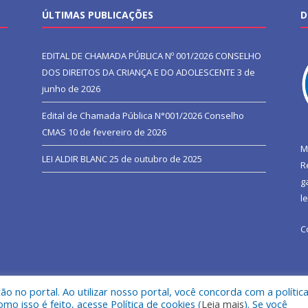
ÚLTIMAS PUBLICAÇÕES
D
EDITAL DE CHAMADA PÚBLICA Nº 001/2026 CONSELHO
DOS DIREITOS DA CRIANÇA E DO ADOLESCENTE
3 de
junho de 2026
Edital de Chamada Pública N°001/2026 Conselho
CMAS
10 de fevereiro de 2026
M
LEI ALDIR BLANC
25 de outubro de 2025
R
g
l
C
 no portal. Ao utilizar nosso portal, você concorda com a polític
l de São João do Araguaia.
Mapa do Si
 isso é feito, acesse Política de cookies (
Leia mais
). Se você