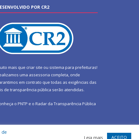
ESENVOLVIDO POR CR2
uito mais que
criar site
ou
sistema para prefeituras
!
ealizamos uma
assessoria
completa, onde
arantimos em contrato que todas as exigências das
eis de transparência pública
serão atendidas.
onheça o
PNTP
e o
Radar da Transparência Pública
a de
te
Acessar Área Administrativa
Acessar Webmail
ACEITO
Leia mais