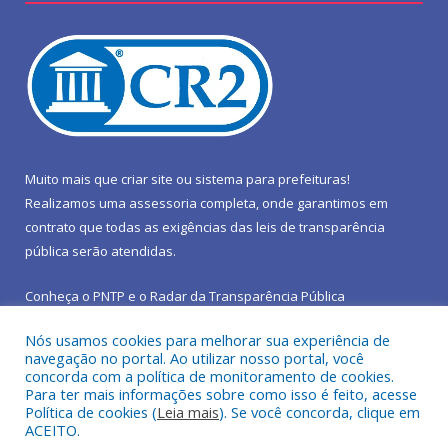
Muito mais que
criar site
ou
sistema para prefeituras
!
Realizamos uma
assessoria
completa, onde garantimos em
contrato que todas as exigências das
leis de transparência
pública
serão atendidas.
Conheça o
PNTP
e o
Radar da Transparência Pública
Nós usamos cookies para melhorar sua experiência de
navegação no portal. Ao utilizar nosso portal, você
concorda com a política de monitoramento de cookies.
Para ter mais informações sobre como isso é feito, acesse
Todos os direitos reservados a Prefeitura Municipal de São João
Política de cookies (
Leia mais
). Se você concorda, clique em
do Araguaia.
ACEITO.