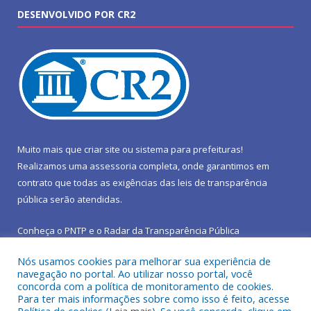
DESENVOLVIDO POR CR2
Muito mais que
criar site
ou
sistema para prefeituras
!
Realizamos uma
assessoria
completa, onde garantimos em
contrato que todas as exigências das
leis de transparência
pública
serão atendidas.
Conheça o
PNTP
e o
Radar da Transparência Pública
Nós usamos cookies para melhorar sua experiência de
navegação no portal. Ao utilizar nosso portal, você
concorda com a política de monitoramento de cookies.
Para ter mais informações sobre como isso é feito, acesse
Todos os direitos reservados a Prefeitura Municipal de São João