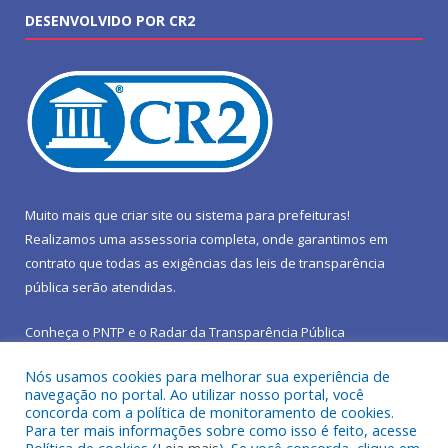
DESENVOLVIDO POR CR2
Muito mais que
criar site
ou
sistema para prefeituras
!
Realizamos uma
assessoria
completa, onde garantimos em
contrato que todas as exigências das
leis de transparência
pública
serão atendidas.
Conheça o
PNTP
e o
Radar da Transparência Pública
Nós usamos cookies para melhorar sua experiência de
navegação no portal. Ao utilizar nosso portal, você
concorda com a política de monitoramento de cookies.
Para ter mais informações sobre como isso é feito, acesse
Todos os direitos reservados a Prefeitura Municipal de São João