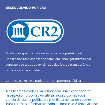
DESENVOLVIDO POR CR2
Muito mais que
criar site
ou
sistema para prefeituras
!
Realizamos uma
assessoria
completa, onde garantimos em
contrato que todas as exigências das
leis de transparência
pública
serão atendidas.
Conheça o
PNTP
e o
Radar da Transparência Pública
Nós usamos cookies para melhorar sua experiência de
navegação no portal. Ao utilizar nosso portal, você
concorda com a política de monitoramento de cookies.
Para ter mais informações sobre como isso é feito, acesse