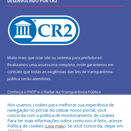
DESENVOLVIDO POR CR2
Muito mais que
criar site
ou
sistema para prefeituras
!
Realizamos uma
assessoria
completa, onde garantimos em
contrato que todas as exigências das
leis de transparência
pública
serão atendidas.
Conheça o
PNTP
e o
Radar da Transparência Pública
Nós usamos cookies para melhorar sua experiência de
navegação no portal. Ao utilizar nosso portal, você
concorda com a política de monitoramento de cookies.
Para ter mais informações sobre como isso é feito, acesse
Todos os direitos reservados a Prefeitura Municipal de São João
Política de cookies (
Leia mais
). Se você concorda, clique em
do Araguaia.