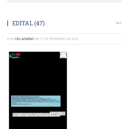
EDITAL (47)
0
POR
CR2-ADMIN3
EM
17 DE FEVEREIRO DE 2022