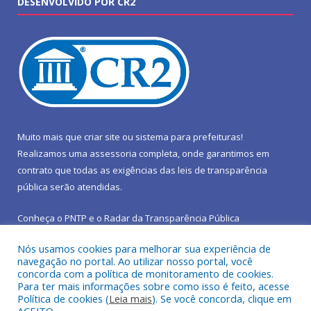
DESENVOLVIDO POR CR2
Muito mais que
criar site
ou
sistema para prefeituras
!
Realizamos uma
assessoria
completa, onde garantimos em
contrato que todas as exigências das
leis de transparência
pública
serão atendidas.
Conheça o
PNTP
e o
Radar da Transparência Pública
Nós usamos cookies para melhorar sua experiência de
navegação no portal. Ao utilizar nosso portal, você
concorda com a política de monitoramento de cookies.
Para ter mais informações sobre como isso é feito, acesse
Todos os direitos reservados a Prefeitura Municipal de São João
Política de cookies (
Leia mais
). Se você concorda, clique em
do Araguaia.