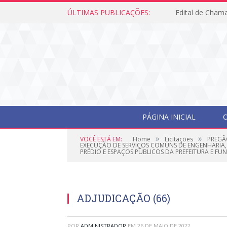
ÚLTIMAS PUBLICAÇÕES:
Edital de Cham
PÁGINA INICIAL
O
»
»
VOCÊ ESTÁ EM:
Home
Licitações
PREGÃ
EXECUÇÃO DE SERVIÇOS COMUNS DE ENGENHARIA,
PRÉDIO E ESPAÇOS PÚBLICOS DA PREFEITURA E FU
ADJUDICAÇÃO (66)
POR
ADMINISTRADOR
EM
26 DE MAIO DE 2022