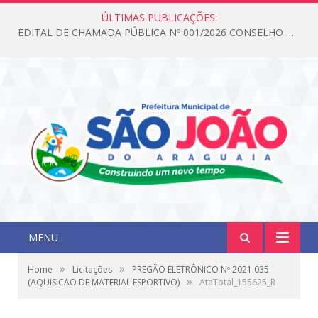
ÚLTIMAS PUBLICAÇÕES:
EDITAL DE CHAMADA PÚBLICA Nº 001/2026 CONSELHO DOS DIREITOS DA CRIANÇA E DO ADOLESCENTE
MENU
»
»
Home
Licitações
PREGÃO ELETRÔNICO Nº 2021.035
»
(AQUISICAO DE MATERIAL ESPORTIVO)
AtaTotal_155625_R