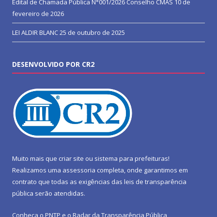
Edital de Chamada Pública N°001/2026 Conselho CMAS
10 de
fevereiro de 2026
LEI ALDIR BLANC
25 de outubro de 2025
DESENVOLVIDO POR CR2
Muito mais que
criar site
ou
sistema para prefeituras
!
Realizamos uma
assessoria
completa, onde garantimos em
contrato que todas as exigências das
leis de transparência
pública
serão atendidas.
Conheça o
PNTP
e o
Radar da Transparência Pública