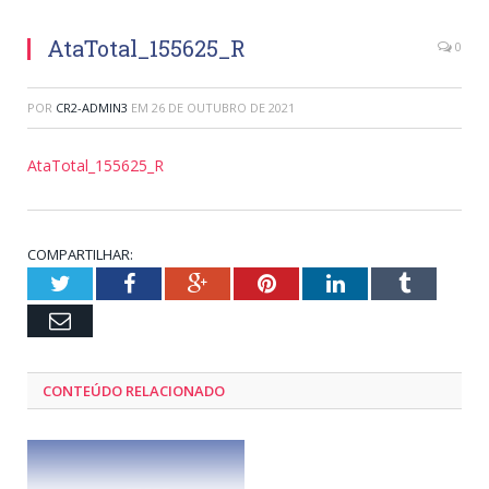
AtaTotal_155625_R
0
POR
CR2-ADMIN3
EM
26 DE OUTUBRO DE 2021
AtaTotal_155625_R
COMPARTILHAR:
Twitter
Facebook
Google+
Pinterest
LinkedIn
Tumblr
Email
CONTEÚDO RELACIONADO