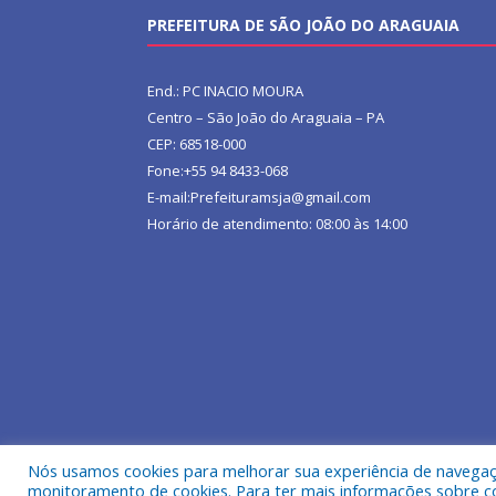
PREFEITURA DE SÃO JOÃO DO ARAGUAIA
End.: PC INACIO MOURA
Centro – São João do Araguaia – PA
CEP: 68518-000
Fone:+55 94 8433-068
E-mail:Prefeituramsja@gmail.com
Horário de atendimento: 08:00 às 14:00
Nós usamos cookies para melhorar sua experiência de navegação
Todos os direitos reservados a Prefeitura Municipa
monitoramento de cookies. Para ter mais informações sobre como