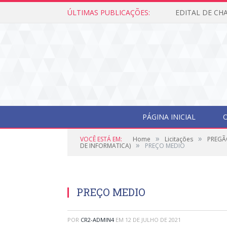
ÚLTIMAS PUBLICAÇÕES:
PÁGINA INICIAL
O
»
»
VOCÊ ESTÁ EM:
Home
Licitações
PREGÃ
»
DE INFORMATICA)
PREÇO MEDIO
PREÇO MEDIO
POR
CR2-ADMIN4
EM
12 DE JULHO DE 2021