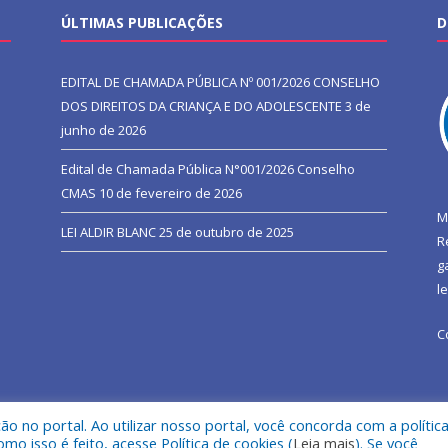
ÚLTIMAS PUBLICAÇÕES
D
EDITAL DE CHAMADA PÚBLICA Nº 001/2026 CONSELHO
DOS DIREITOS DA CRIANÇA E DO ADOLESCENTE
3 de
junho de 2026
Edital de Chamada Pública N°001/2026 Conselho
CMAS
10 de fevereiro de 2026
M
LEI ALDIR BLANC
25 de outubro de 2025
R
g
l
C
 no portal. Ao utilizar nosso portal, você concorda com a polític
l de São João do Araguaia.
Mapa do Si
 isso é feito, acesse Política de cookies (
Leia mais
). Se você