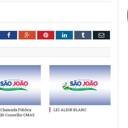
tter
Facebook
Google+
Pinterest
LinkedIn
Tumblr
Email
e Chamada Pública
LEI ALDIR BLANC
026 Conselho CMAS