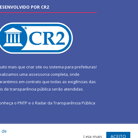
ESENVOLVIDO POR CR2
uito mais que
criar site
ou
sistema para prefeituras
!
ealizamos uma
assessoria
completa, onde
arantimos em contrato que todas as exigências das
eis de transparência pública
serão atendidas.
onheça o
PNTP
e o
Radar da Transparência Pública
a de
te
Acessar Área Administrativa
Acessar Webmail
ACEITO
Leia mais