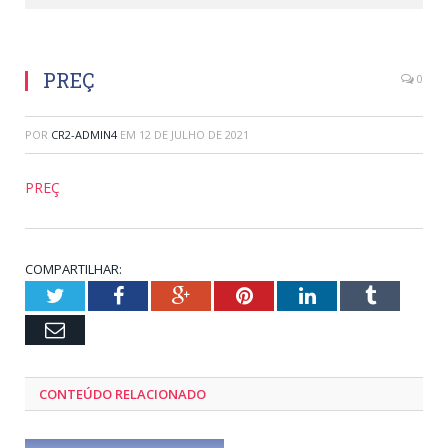
PREÇ
0
POR
CR2-ADMIN4
EM
12 DE JULHO DE 2021
PREÇ
COMPARTILHAR:
Twitter
Facebook
Google+
Pinterest
LinkedIn
Tumblr
Email
CONTEÚDO RELACIONADO