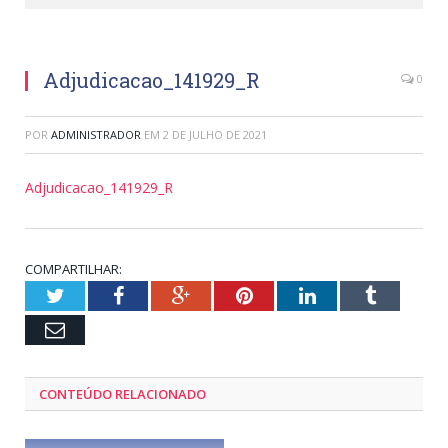
Adjudicacao_141929_R
0
POR
ADMINISTRADOR
EM
2 DE JULHO DE 2021
Adjudicacao_141929_R
COMPARTILHAR:
Twitter
Facebook
Google+
Pinterest
LinkedIn
Tumblr
Email
CONTEÚDO RELACIONADO