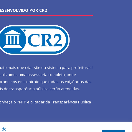
ESENVOLVIDO POR CR2
uito mais que
criar site
ou
sistema para prefeituras
!
ealizamos uma
assessoria
completa, onde
arantimos em contrato que todas as exigências das
eis de transparência pública
serão atendidas.
onheça o
PNTP
e o
Radar da Transparência Pública
a de