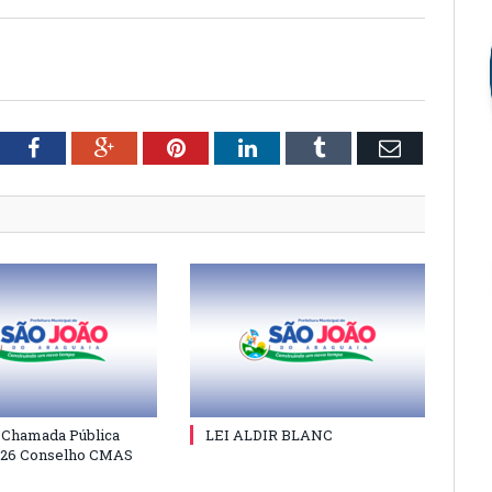
tter
Facebook
Google+
Pinterest
LinkedIn
Tumblr
Email
e Chamada Pública
LEI ALDIR BLANC
026 Conselho CMAS