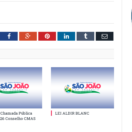
tter
Facebook
Google+
Pinterest
LinkedIn
Tumblr
Email
e Chamada Pública
LEI ALDIR BLANC
026 Conselho CMAS