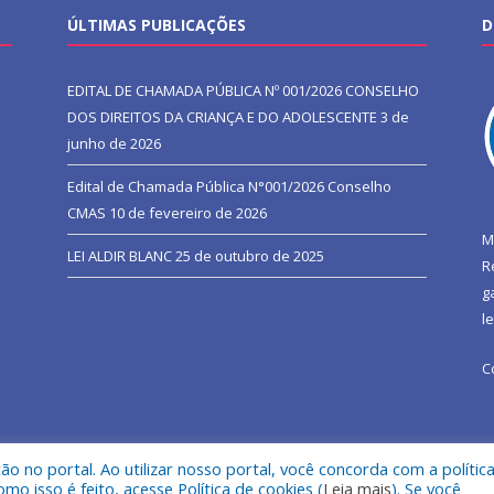
ÚLTIMAS PUBLICAÇÕES
D
EDITAL DE CHAMADA PÚBLICA Nº 001/2026 CONSELHO
DOS DIREITOS DA CRIANÇA E DO ADOLESCENTE
3 de
junho de 2026
Edital de Chamada Pública N°001/2026 Conselho
CMAS
10 de fevereiro de 2026
M
LEI ALDIR BLANC
25 de outubro de 2025
R
g
l
C
 no portal. Ao utilizar nosso portal, você concorda com a polític
l de São João do Araguaia.
Mapa do Si
 isso é feito, acesse Política de cookies (
Leia mais
). Se você