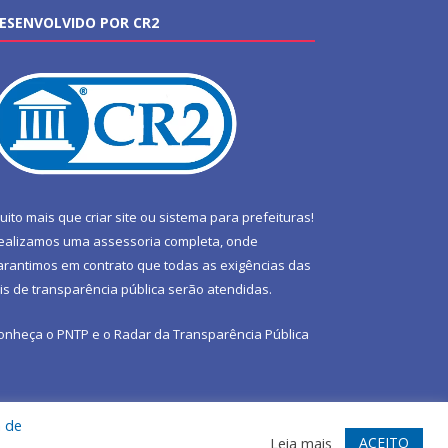
ESENVOLVIDO POR CR2
uito mais que
criar site
ou
sistema para prefeituras
!
ealizamos uma
assessoria
completa, onde
arantimos em contrato que todas as exigências das
eis de transparência pública
serão atendidas.
onheça o
PNTP
e o
Radar da Transparência Pública
a de
te
Acessar Área Administrativa
Acessar Webmail
ACEITO
Leia mais