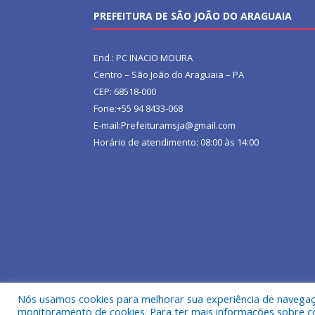
PREFEITURA DE SÃO JOÃO DO ARAGUAIA
End.: PC INACIO MOURA
Centro – São João do Araguaia – PA
CEP: 68518-000
Fone:+55 94 8433-068
E-mail:Prefeituramsja@gmail.com
Horário de atendimento: 08:00 às 14:00
Nós usamos cookies para melhorar sua experiência de navegação
Todos os direitos reservados a Prefeitura Municipa
monitoramento de cookies. Para ter mais informações sobre como