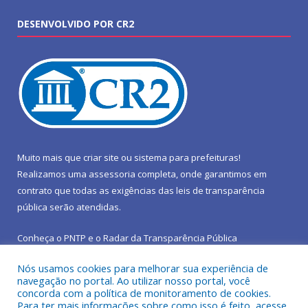
DESENVOLVIDO POR CR2
Muito mais que
criar site
ou
sistema para prefeituras
!
Realizamos uma
assessoria
completa, onde garantimos em
contrato que todas as exigências das
leis de transparência
pública
serão atendidas.
Conheça o
PNTP
e o
Radar da Transparência Pública
Nós usamos cookies para melhorar sua experiência de
navegação no portal. Ao utilizar nosso portal, você
concorda com a política de monitoramento de cookies.
Para ter mais informações sobre como isso é feito, acesse