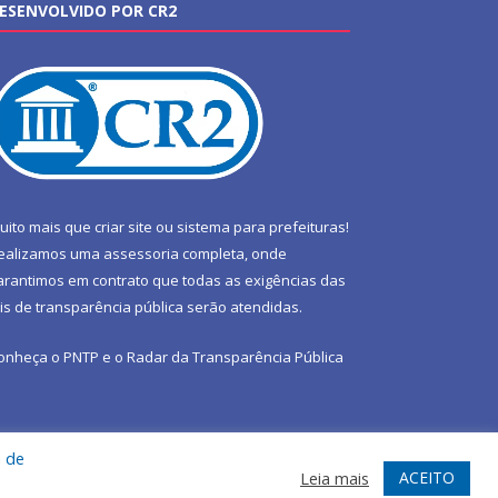
ESENVOLVIDO POR CR2
uito mais que
criar site
ou
sistema para prefeituras
!
ealizamos uma
assessoria
completa, onde
arantimos em contrato que todas as exigências das
eis de transparência pública
serão atendidas.
onheça o
PNTP
e o
Radar da Transparência Pública
a de
te
Acessar Área Administrativa
Acessar Webmail
ACEITO
Leia mais