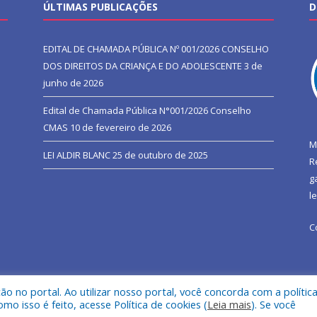
ÚLTIMAS PUBLICAÇÕES
D
EDITAL DE CHAMADA PÚBLICA Nº 001/2026 CONSELHO
DOS DIREITOS DA CRIANÇA E DO ADOLESCENTE
3 de
junho de 2026
Edital de Chamada Pública N°001/2026 Conselho
CMAS
10 de fevereiro de 2026
M
LEI ALDIR BLANC
25 de outubro de 2025
R
g
l
C
 no portal. Ao utilizar nosso portal, você concorda com a polític
l de São João do Araguaia.
Mapa do Si
 isso é feito, acesse Política de cookies (
Leia mais
). Se você