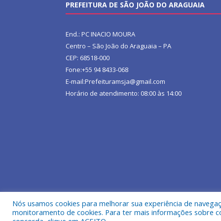
PREFEITURA DE SÃO JOÃO DO ARAGUAIA
End.: PC INACIO MOURA
Centro – São João do Araguaia – PA
CEP: 68518-000
Fone:+55 94 8433-068
E-mail:Prefeituramsja@gmail.com
Horário de atendimento: 08:00 às 14:00
Nós usamos cookies para melhorar sua experiência de navegação
Todos os direitos reservados a Prefeitura Municipa
monitoramento de cookies. Para ter mais informações sobre como