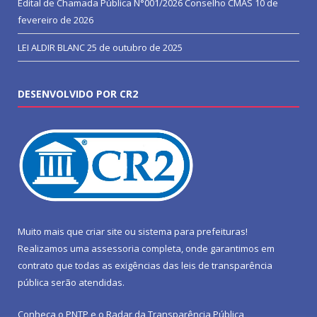
Edital de Chamada Pública N°001/2026 Conselho CMAS
10 de
fevereiro de 2026
LEI ALDIR BLANC
25 de outubro de 2025
DESENVOLVIDO POR CR2
Muito mais que
criar site
ou
sistema para prefeituras
!
Realizamos uma
assessoria
completa, onde garantimos em
contrato que todas as exigências das
leis de transparência
pública
serão atendidas.
Conheça o
PNTP
e o
Radar da Transparência Pública