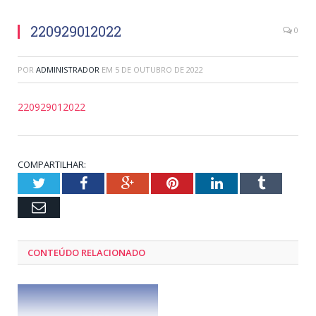
220929012022
0
POR
ADMINISTRADOR
EM
5 DE OUTUBRO DE 2022
220929012022
COMPARTILHAR:
Twitter
Facebook
Google+
Pinterest
LinkedIn
Tumblr
Email
CONTEÚDO RELACIONADO