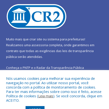
Muito mais que
criar site
ou
sistema para prefeituras
!
Realizamos uma
assessoria
completa, onde garantimos em
contrato que todas as exigências das
leis de transparência
pública
serão atendidas.
Conheça o
PNTP
e o
Radar da Transparência Pública
Nós usamos cookies para melhorar sua experiência de
navegação no portal. Ao utilizar nosso portal, você
concorda com a política de monitoramento de cookies.
Para ter mais informações sobre como isso é feito, acesse
Todos os direitos reservados a Prefeitura Municipal de São João
Política de cookies (
Leia mais
). Se você concorda, clique em
do Araguaia.
ACEITO.