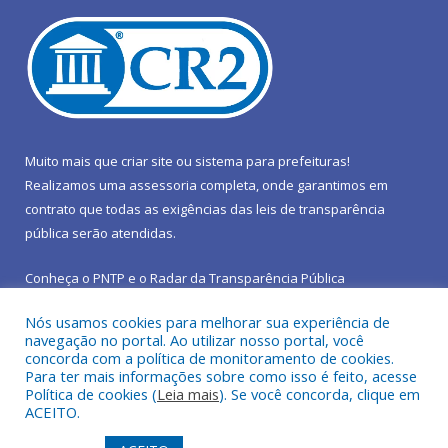
Muito mais que
criar site
ou
sistema para prefeituras
!
Realizamos uma
assessoria
completa, onde garantimos em
contrato que todas as exigências das
leis de transparência
pública
serão atendidas.
Conheça o
PNTP
e o
Radar da Transparência Pública
Nós usamos cookies para melhorar sua experiência de
navegação no portal. Ao utilizar nosso portal, você
concorda com a política de monitoramento de cookies.
Para ter mais informações sobre como isso é feito, acesse
Todos os direitos reservados a Prefeitura Municipal de São João
Política de cookies (
Leia mais
). Se você concorda, clique em
do Araguaia.
ACEITO.