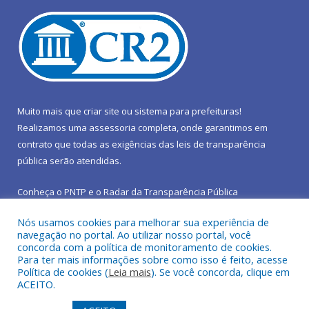
Muito mais que
criar site
ou
sistema para prefeituras
!
Realizamos uma
assessoria
completa, onde garantimos em
contrato que todas as exigências das
leis de transparência
pública
serão atendidas.
Conheça o
PNTP
e o
Radar da Transparência Pública
Nós usamos cookies para melhorar sua experiência de
navegação no portal. Ao utilizar nosso portal, você
concorda com a política de monitoramento de cookies.
Para ter mais informações sobre como isso é feito, acesse
Todos os direitos reservados a Prefeitura Municipal de São João
Política de cookies (
Leia mais
). Se você concorda, clique em
do Araguaia.
ACEITO.