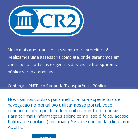
Muito mais que
criar site
ou
sistema para prefeituras
!
Realizamos uma
assessoria
completa, onde garantimos em
contrato que todas as exigências das
leis de transparência
pública
serão atendidas.
Conheça o
PNTP
e o
Radar da Transparência Pública
Nós usamos cookies para melhorar sua experiência de
navegação no portal. Ao utilizar nosso portal, você
concorda com a política de monitoramento de cookies.
Para ter mais informações sobre como isso é feito, acesse
Todos os direitos reservados a Prefeitura Municipal de São João
Política de cookies (
Leia mais
). Se você concorda, clique em
do Araguaia.
ACEITO.