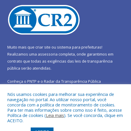
Muito mais que
criar site
ou
sistema para prefeituras
!
Realizamos uma
assessoria
completa, onde garantimos em
contrato que todas as exigências das
leis de transparência
pública
serão atendidas.
Conheça o
PNTP
e o
Radar da Transparência Pública
Nós usamos cookies para melhorar sua experiência de
navegação no portal. Ao utilizar nosso portal, você
concorda com a política de monitoramento de cookies.
Para ter mais informações sobre como isso é feito, acesse
Todos os direitos reservados a Prefeitura Municipal de São João
Política de cookies (
Leia mais
). Se você concorda, clique em
do Araguaia.
ACEITO.