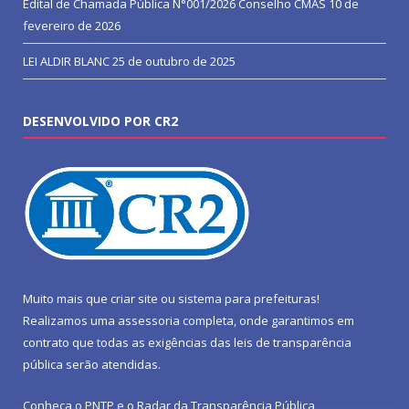
Edital de Chamada Pública N°001/2026 Conselho CMAS
10 de
fevereiro de 2026
LEI ALDIR BLANC
25 de outubro de 2025
DESENVOLVIDO POR CR2
Muito mais que
criar site
ou
sistema para prefeituras
!
Realizamos uma
assessoria
completa, onde garantimos em
contrato que todas as exigências das
leis de transparência
pública
serão atendidas.
Conheça o
PNTP
e o
Radar da Transparência Pública