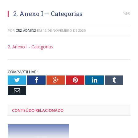
2. Anexo I – Categorias
0
POR
CR2-ADMIN2
EM
12 DE NOVEMBRO DE 2025
2. Anexo I - Categorias
COMPARTILHAR:
Twitter
Facebook
Google+
Pinterest
LinkedIn
Tumblr
Email
CONTEÚDO RELACIONADO