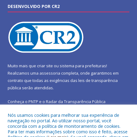
DESENVOLVIDO POR CR2
Muito mais que
criar site
ou
sistema para prefeituras
!
Realizamos uma
assessoria
completa, onde garantimos em
contrato que todas as exigências das
leis de transparência
pública
serão atendidas.
Conheça o
PNTP
e o
Radar da Transparência Pública
Nós usamos cookies para melhorar sua experiência de
navegação no portal. Ao utilizar nosso portal, você
concorda com a política de monitoramento de cookies.
Para ter mais informações sobre como isso é feito, acesse
Todos os direitos reservados a Prefeitura Municipal de São João