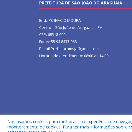
PREFEITURA DE SÃO JOÃO DO ARAGUAIA
End.: PC INACIO MOURA
Centro – São João do Araguaia – PA
CEP: 68518-000
Fone:+55 94 8433-068
E-mail:Prefeituramsja@gmail.com
Horário de atendimento: 08:00 às 14:00
Nós usamos cookies para melhorar sua experiência de navegação
Todos os direitos reservados a Prefeitura Municipa
monitoramento de cookies. Para ter mais informações sobre como