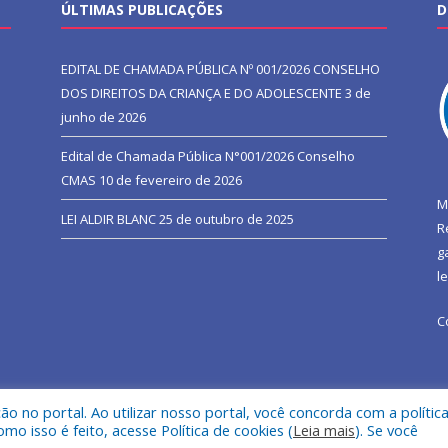
ÚLTIMAS PUBLICAÇÕES
D
EDITAL DE CHAMADA PÚBLICA Nº 001/2026 CONSELHO
DOS DIREITOS DA CRIANÇA E DO ADOLESCENTE
3 de
junho de 2026
Edital de Chamada Pública N°001/2026 Conselho
CMAS
10 de fevereiro de 2026
M
LEI ALDIR BLANC
25 de outubro de 2025
R
g
l
C
 no portal. Ao utilizar nosso portal, você concorda com a polític
l de São João do Araguaia.
Mapa do Si
 isso é feito, acesse Política de cookies (
Leia mais
). Se você