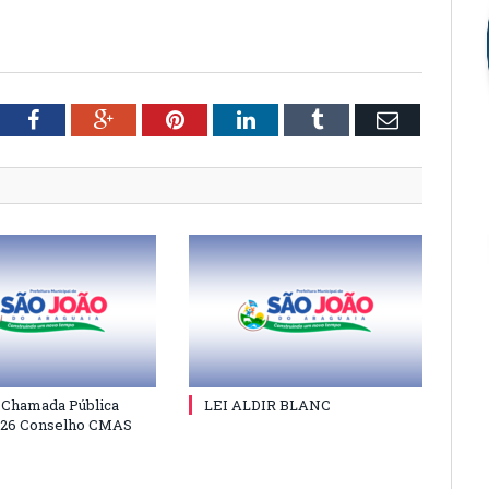
tter
Facebook
Google+
Pinterest
LinkedIn
Tumblr
Email
e Chamada Pública
LEI ALDIR BLANC
026 Conselho CMAS