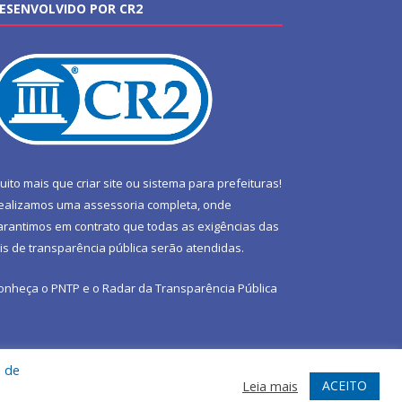
ESENVOLVIDO POR CR2
uito mais que
criar site
ou
sistema para prefeituras
!
ealizamos uma
assessoria
completa, onde
arantimos em contrato que todas as exigências das
eis de transparência pública
serão atendidas.
onheça o
PNTP
e o
Radar da Transparência Pública
a de
te
Acessar Área Administrativa
Acessar Webmail
ACEITO
Leia mais