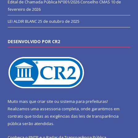
Edital de Chamada Pública N°001/2026 Conselho CMAS
10 de
fevereiro de 2026
LEI ALDIR BLANC
25 de outubro de 2025
DESENVOLVIDO POR CR2
Muito mais que
criar site
ou
sistema para prefeituras
!
Realizamos uma
assessoria
completa, onde garantimos em
contrato que todas as exigências das
leis de transparência
pública
serão atendidas.
Conheça o
PNTP
e o
Radar da Transparência Pública